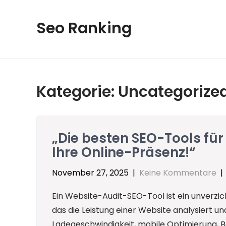
Skip
to
Seo Ranking
content
Kategorie:
Uncategorize
„Die besten SEO-Tools für
Ihre Online-Präsenz!“
November 27, 2025
|
Keine Kommentare
Ein Website-Audit-SEO-Tool ist ein unverz
das die Leistung einer Website analysiert u
Ladegeschwindigkeit, mobile Optimierung, B