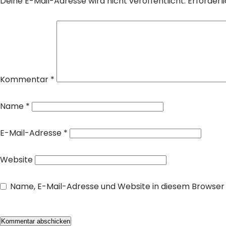
Deine E-Mail-Adresse wird nicht veröffentlicht.
Erforderl
Kommentar
*
Name
*
E-Mail-Adresse
*
Website
Name, E-Mail-Adresse und Website in diesem Browse