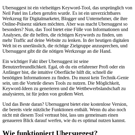
Ubersuggest ist ein vielseitiges Keyword-Tool, das ursprünglich von
Neil Patel ins Leben gerufen wurde. Es ist ein unverzichtbares
Werkzeug für Digitalmarketer, Blogger und Unternehmer, die ihre
Online-Präsenz stärken möchten. Aber was macht Ubersuggest so
besonders? Nun, das Tool bietet eine Fülle von Informationen und
Analysen, die dir helfen, die richtigen Keywords zu finden, um
mehr Traffic auf deine Website zu lenken. In der heutigen digitalen
Welt ist es unerlässlich, die richtige Zielgruppe anzusprechen, und
Ubersuggest gibt dir die nötigen Werkzeuge an die Hand.
Ein wichtiger Fakt über Ubersuggest ist seine
Benutzerfreundlichkeit. Egal, ob du ein erfahrener Profi oder ein
Anfänger bist, die intuitive Oberfläche hilft dir, schnell die
benötigten Informationen zu finden. Du musst kein Technik-Genie
sein, um die Vorteile dieses Tools zu nutzen. Die Möglichkeit,
Keyword-Ideen zu generieren und die Wettbewerbslandschaft zu
analysieren, ist für jeden von großem Wert.
Und das Beste daran? Ubersuggest bietet eine kostenlose Version,
die bereits viele nützliche Funktionen enthält. Wenn du also noch
nicht mit diesem Tool vertraut bist, lass uns gemeinsam einen
genaueren Blick darauf werfen, wie du es optimal nutzen kannst.
Wie funktioniert Ubersuggest?