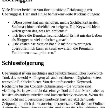
Viele Nutzer berichten von ihren positiven Erfahrungen mit
Ubersuggest. Hier sind einige bemerkenswerte Rückmeldungen:
„Ubersuggest hat mir geholfen, meine Sichtbarkeit in den
Suchmaschinen erheblich zu steigern. Die Keyword-Ideen
waren genau das, was ich brauchte!“
„Ich liebe die Benutzerfreundlichkeit! Es hat mir das Leben
als Blogger so viel einfacher gemacht.“
„Die kostenlose Version hat alle meine Erwartungen
übertroffen. Ich kann es kaum erwarten, die Premium-
Funktionen auszuprobieren.“
Schlussfolgerung
Ubersuggest ist ein mächtiges und benutzerfreundliches Keyword-
Tool, das sowohl Anfängern als auch erfahrenen Digitalmarketers
wertvolle Einblicke bietet. Von der umfassenden Keyword-
Recherche bis zur Content-Optimierung – die Vorteile sind
vielfältig. Es ist zwar nicht das einzige Tool auf dem Markt, aber es
hat sich als äußerst nützlich und kosteneffektiv erwiesen. Wenn du
noch nicht mit Ubersuggest gearbeitet hast, ist jetzt der ideale
Zeitpunkt, um dich damit auseinanderzusetzen. Gib deinem Online-
Auftritt den Boost, den er braucht, und nutze die Möglichkeiten, die