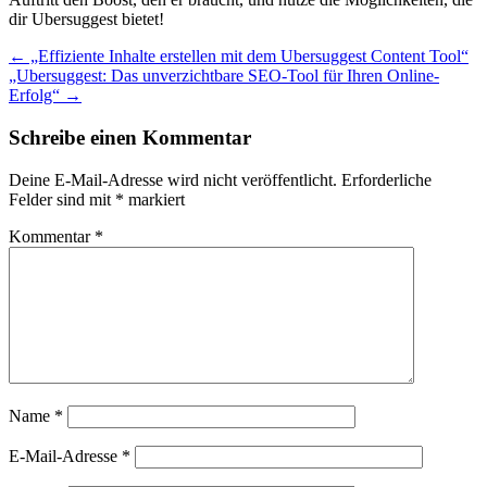
dir Ubersuggest bietet!
Post
←
„Effiziente Inhalte erstellen mit dem Ubersuggest Content Tool“
„Ubersuggest: Das unverzichtbare SEO-Tool für Ihren Online-
navigation
Erfolg“
→
Schreibe einen Kommentar
Deine E-Mail-Adresse wird nicht veröffentlicht.
Erforderliche
Felder sind mit
*
markiert
Kommentar
*
Name
*
E-Mail-Adresse
*