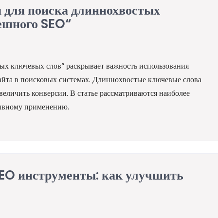
для поиска длиннохвостых
пешного SEO“
тых ключевых слов“ раскрывает важность использования
йта в поисковых системах. Длиннохвостые ключевые слова
еличить конверсии. В статье рассматриваются наиболее
тивному применению.
EO инструменты: как улучшить