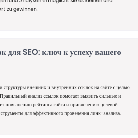
en und Analysen ermöglicht sie es kleinen und
rt zu gewinnen.
 для SEO: ключ к успеху вашего
 и структуры внешних и внутренних ссылок на сайте с целью
 Правильный анализ ссылок помогает выявить сильные и
ует повышению рейтинга сайта и привлечению целевой
инструменты для эффективного проведения линк-анализа.