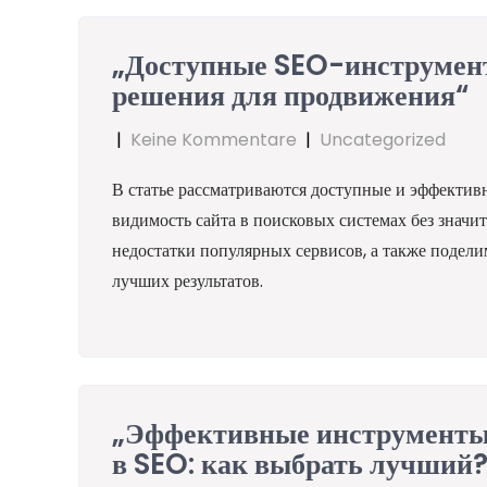
„Доступные SEO-инструмен
решения для продвижения“
|
Keine Kommentare
|
Uncategorized
В статье рассматриваются доступные и эффекти
видимость сайта в поисковых системах без значи
недостатки популярных сервисов, а также подел
лучших результатов.
„Эффективные инструменты 
в SEO: как выбрать лучший?