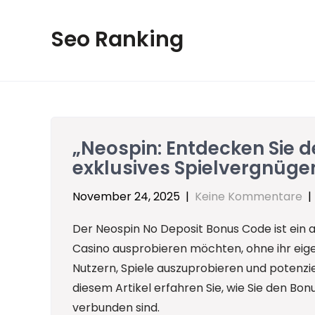
Skip
to
Seo Ranking
content
„Neospin: Entdecken Sie 
exklusives Spielvergnüge
November 24, 2025
|
Keine Kommentare
Der Neospin No Deposit Bonus Code ist ein a
Casino ausprobieren möchten, ohne ihr eige
Nutzern, Spiele auszuprobieren und potenziell
diesem Artikel erfahren Sie, wie Sie den B
verbunden sind.