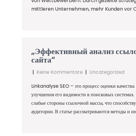
von Wettbewerbern. Durch gezielte Strategi
mittleren Unternehmen, mehr Kunden vor O
„Эффективный анализ ссылок
сайта“
|
Keine Kommentare
|
Uncategorized
Linkanalyse SEO – это процесс оценки качества
улучшения его видимости в поисковых системах.
слабые стороны ссылочной массы, что способств
аудитории. В статье рассматриваются методы и 