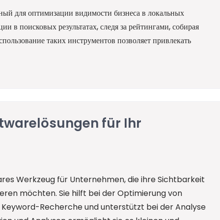
ный для оптимизации видимости бизнеса в локальных
ии в поисковых результатах, следя за рейтингами, собирая
спользование таких инструментов позволяет привлекать
twarelösungen für Ihr
ares Werkzeug für Unternehmen, die ihre Sichtbarkeit
eren möchten. Sie hilft bei der Optimierung von
ie Keyword-Recherche und unterstützt bei der Analyse