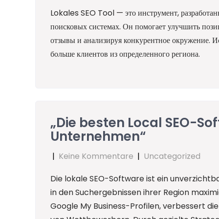
Lokales SEO Tool — это инструмент, разработан
поисковых системах. Он помогает улучшить позиц
отзывы и анализируя конкурентное окружение. И
больше клиентов из определенного региона.
„Die besten Local SEO-Sof
Unternehmen“
|
Keine Kommentare
|
Uncategorized
Die lokale SEO-Software ist ein unverzichtb
in den Suchergebnissen ihrer Region maximi
Google My Business-Profilen, verbessert d