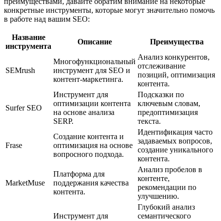
преимуществами, давайте обратим внимание на некоторые
конкретные инструменты, которые могут значительно помочь
в работе над вашим SEO:
Название
Описание
Преимущества
инструмента
Анализ конкурентов,
Многофункциональный
отслеживание
SEMrush
инструмент для SEO и
позиций, оптимизация
контент-маркетинга.
контента.
Инструмент для
Подсказки по
оптимизации контента
ключевым словам,
Surfer SEO
на основе анализа
предоптимизация
SERP.
текста.
Идентификация часто
Создание контента и
задаваемых вопросов,
Frase
оптимизация на основе
создание уникального
вопросного подхода.
контента.
Анализ пробелов в
Платформа для
контенте,
MarketMuse
поддержания качества
рекомендации по
контента.
улучшению.
Глубокий анализ
Инструмент для
семантического