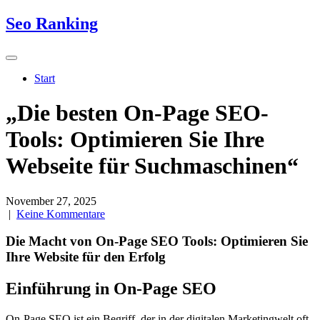
Skip
Seo Ranking
to
content
Start
„Die besten On-Page SEO-
Tools: Optimieren Sie Ihre
Webseite für Suchmaschinen“
November 27, 2025
|
Keine Kommentare
Die Macht von On-Page SEO Tools: Optimieren Sie
Ihre Website für den Erfolg
Einführung in On-Page SEO
On-Page SEO ist ein Begriff, der in der digitalen Marketingwelt oft