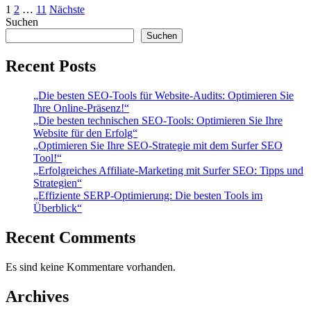
Seitennummerierung
1
2
…
11
Nächste
Suchen
der
Suchen
Beiträge
Recent Posts
„Die besten SEO-Tools für Website-Audits: Optimieren Sie
Ihre Online-Präsenz!“
„Die besten technischen SEO-Tools: Optimieren Sie Ihre
Website für den Erfolg“
„Optimieren Sie Ihre SEO-Strategie mit dem Surfer SEO
Tool!“
„Erfolgreiches Affiliate-Marketing mit Surfer SEO: Tipps und
Strategien“
„Effiziente SERP-Optimierung: Die besten Tools im
Überblick“
Recent Comments
Es sind keine Kommentare vorhanden.
Archives